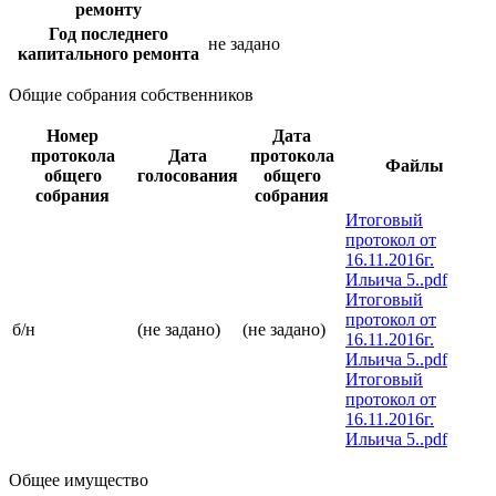
ремонту
Год последнего
не задано
капитального ремонта
Общие собрания собственников
Номер
Дата
протокола
Дата
протокола
Файлы
общего
голосования
общего
собрания
собрания
Итоговый
протокол от
16.11.2016г.
Ильича 5..pdf
Итоговый
протокол от
б/н
(не задано)
(не задано)
16.11.2016г.
Ильича 5..pdf
Итоговый
протокол от
16.11.2016г.
Ильича 5..pdf
Общее имущество