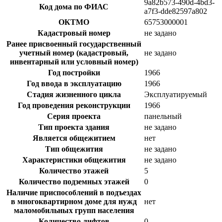
9a82b573-490d-4bd3-
Код дома по ФИАС
a7f3-dde82597a802
ОКТМО
65753000001
Кадастровый номер
не задано
Ранее присвоенный государственный
учетный номер (кадастровый,
не задано
инвентарный или условный номер)
Год постройки
1966
Год ввода в эксплуатацию
1966
Стадия жизненного цикла
Эксплуатируемый
Год проведения реконструкции
1966
Серия проекта
панельный
Тип проекта здания
не задано
Является общежитием
нет
Тип общежития
не задано
Характеристики общежития
не задано
Количество этажей
5
Количество подземных этажей
0
Наличие приспособлений в подъездах
в многоквартирном доме для нужд
нет
маломобильных групп населения
Количество лифтов
0