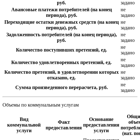
руб.
задано
Авансовые платежи потребителей (на конец
не
периода), руб.
задано
Переходящие остатки денежных средств (на конец
не
периода), руб.
задано
Задолженность потребителей (на конец периода),
не
руб.
задано
не
Количество поступивших претензий, ед.
задано
не
Количество удовлетворенных претензий, ед.
задано
Количество претензий, в удовлетворении которых
не
отказано, ед.
задано
не
Сумма произведенного перерасчета, руб.
задано
Объемы по коммунальным услугам
Общи
Вид
Основание
Факт
объе
коммунальной
предоставления
предоставления
потребл
услуги
услуги
(нат. по