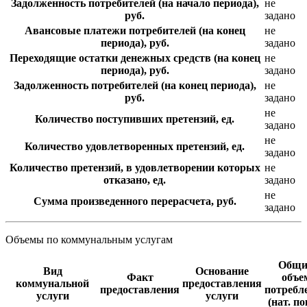
Задолженность потребителей (на начало периода),
не
руб.
задано
Авансовые платежи потребителей (на конец
не
периода), руб.
задано
Переходящие остатки денежных средств (на конец
не
периода), руб.
задано
Задолженность потребителей (на конец периода),
не
руб.
задано
не
Количество поступивших претензий, ед.
задано
не
Количество удовлетворенных претензий, ед.
задано
Количество претензий, в удовлетворении которых
не
отказано, ед.
задано
не
Сумма произведенного перерасчета, руб.
задано
Объемы по коммунальным услугам
Общи
Вид
Основание
Факт
объе
коммунальной
предоставления
предоставления
потребл
услуги
услуги
(нат. по