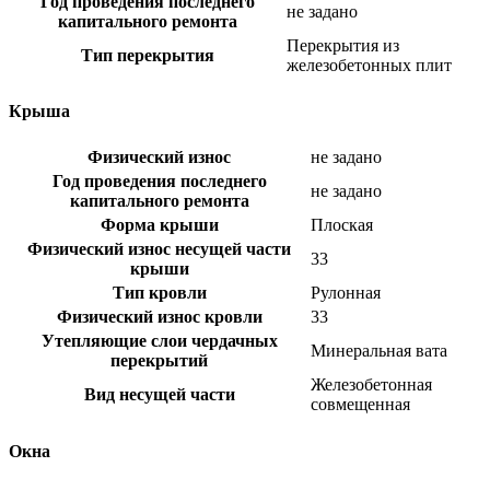
Год проведения последнего
не задано
капитального ремонта
Перекрытия из
Тип перекрытия
железобетонных плит
Крыша
Физический износ
не задано
Год проведения последнего
не задано
капитального ремонта
Форма крыши
Плоская
Физический износ несущей части
33
крыши
Тип кровли
Рулонная
Физический износ кровли
33
Утепляющие слои чердачных
Минеральная вата
перекрытий
Железобетонная
Вид несущей части
совмещенная
Окна