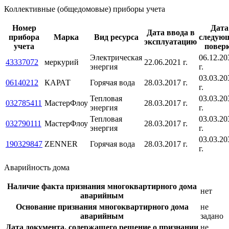
Коллективные (общедомовые) приборы учета
Номер
Дата
Дата ввода в
прибора
Марка
Вид ресурса
следую
эксплуатацию
учета
повер
Электрическая
06.12.20
43337072
меркурий
22.06.2021 г.
энергия
г.
03.03.20
06140212
КАРАТ
Горячая вода
28.03.2017 г.
г.
Тепловая
03.03.20
032785411
МастерФлоу
28.03.2017 г.
энергия
г.
Тепловая
03.03.20
032790111
МастерФлоу
28.03.2017 г.
энергия
г.
03.03.20
190329847
ZENNER
Горячая вода
28.03.2017 г.
г.
Аварийность дома
Наличие факта признания многоквартирного дома
нет
аварийным
Основание признания многоквартирного дома
не
аварийным
задано
Дата документа, содержащего решение о признании
не