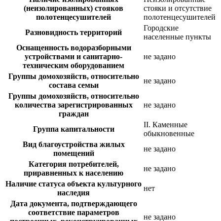
(неизолированных) стояков
стояки и отсутствие
полотенцесушителей
полотенцесушителей
Городские
Разновидность территорий
населенные пункты
Оснащенность водоразборными
устройствами и санитарно-
не задано
техническим оборудованием
Группы домохозяйств, относительно
не задано
состава семьи
Группы домохозяйств, относительно
количества зарегистрированных
не задано
граждан
II. Каменные
Группа капитальности
обыкновенные
Вид благоустройства жилых
не задано
помещений
Категория потребителей,
не задано
приравненных к населению
Наличие статуса объекта культурного
нет
наследия
Дата документа, подтверждающего
соответствие параметров
не задано