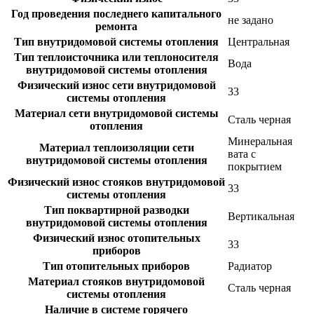
Год проведения последнего капитального
не задано
ремонта
Тип внутридомовой системы отопления
Центральная
Тип теплоисточника или теплоносителя
Вода
внутридомовой системы отопления
Физический износ сети внутридомовой
33
системы отопления
Материал сети внутридомовой системы
Сталь черная
отопления
Минеральная
Материал теплоизоляции сети
вата с
внутридомовой системы отопления
покрытием
Физический износ стояков внутридомовой
33
системы отопления
Тип поквартирной разводки
Вертикальная
внутридомовой системы отопления
Физический износ отопительных
33
приборов
Тип отопительных приборов
Радиатор
Материал стояков внутридомовой
Сталь черная
системы отопления
Наличие в системе горячего