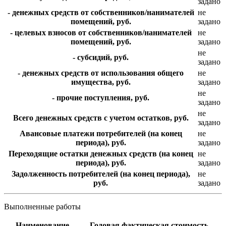
задано
- денежных средств от собственников/нанимателей
не
помещений, руб.
задано
- целевых взносов от собственников/нанимателей
не
помещений, руб.
задано
не
- субсидий, руб.
задано
- денежных средств от использования общего
не
имущества, руб.
задано
не
- прочие поступления, руб.
задано
не
Всего денежных средств с учетом остатков, руб.
задано
Авансовые платежи потребителей (на конец
не
периода), руб.
задано
Переходящие остатки денежных средств (на конец
не
периода), руб.
задано
Задолженность потребителей (на конец периода),
не
руб.
задано
Выполненные работы
Наименование
Годовая фактическая стоимость