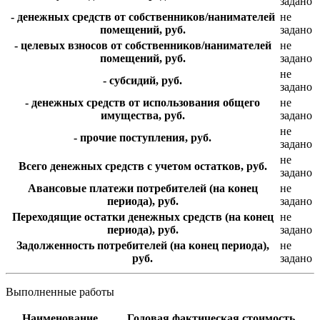
задано
- денежных средств от собственников/нанимателей
не
помещений, руб.
задано
- целевых взносов от собственников/нанимателей
не
помещений, руб.
задано
не
- субсидий, руб.
задано
- денежных средств от использования общего
не
имущества, руб.
задано
не
- прочие поступления, руб.
задано
не
Всего денежных средств с учетом остатков, руб.
задано
Авансовые платежи потребителей (на конец
не
периода), руб.
задано
Переходящие остатки денежных средств (на конец
не
периода), руб.
задано
Задолженность потребителей (на конец периода),
не
руб.
задано
Выполненные работы
Наименование
Годовая фактическая стоимость