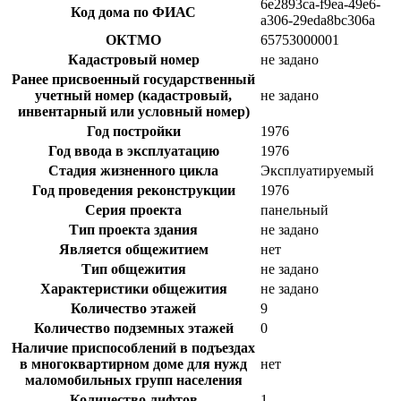
6e2893ca-f9ea-49e6-
Код дома по ФИАС
a306-29eda8bc306a
ОКТМО
65753000001
Кадастровый номер
не задано
Ранее присвоенный государственный
учетный номер (кадастровый,
не задано
инвентарный или условный номер)
Год постройки
1976
Год ввода в эксплуатацию
1976
Стадия жизненного цикла
Эксплуатируемый
Год проведения реконструкции
1976
Серия проекта
панельный
Тип проекта здания
не задано
Является общежитием
нет
Тип общежития
не задано
Характеристики общежития
не задано
Количество этажей
9
Количество подземных этажей
0
Наличие приспособлений в подъездах
в многоквартирном доме для нужд
нет
маломобильных групп населения
Количество лифтов
1