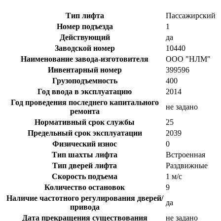
Тип лифта
Пассажирский
Номер подъезда
1
Действующий
да
Заводской номер
10440
Наименование завода-изготовителя
ООО "НЛМ"
Инвентарный номер
399596
Грузоподъемность
400
Год ввода в эксплуатацию
2014
Год проведения последнего капитального
не задано
ремонта
Нормативный срок службы
25
Предельный срок эксплуатации
2039
Физический износ
0
Тип шахты лифта
Встроенная
Тип дверей лифта
Раздвижные
Скорость подъема
1 м/с
Количество остановок
9
Наличие частотного регулирования дверей/
да
привода
Дата прекращения существования
не задано