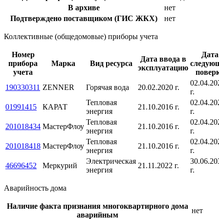
В архиве
нет
Подтверждено поставщиком (ГИС ЖКХ)
нет
Коллективные (общедомовые) приборы учета
Номер
Дата
Дата ввода в
прибора
Марка
Вид ресурса
следую
эксплуатацию
учета
повер
02.04.20
190330311
ZENNER
Горячая вода
20.02.2020 г.
г.
Тепловая
02.04.20
01991415
КАРАТ
21.10.2016 г.
энергия
г.
Тепловая
02.04.20
201018434
МастерФлоу
21.10.2016 г.
энергия
г.
Тепловая
02.04.20
201018418
МастерФлоу
21.10.2016 г.
энергия
г.
Электрическая
30.06.20
46696452
Меркурий
21.11.2022 г.
энергия
г.
Аварийность дома
Наличие факта признания многоквартирного дома
нет
аварийным