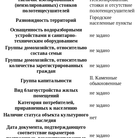
(неизолированных) стояков
стояки и отсутствие
полотенцесушителей
полотенцесушителей
Городские
Разновидность территорий
населенные пункты
Оснащенность водоразборными
устройствами и санитарно-
не задано
техническим оборудованием
Группы домохозяйств, относительно
не задано
состава семьи
Группы домохозяйств, относительно
количества зарегистрированных
не задано
граждан
II. Каменные
Группа капитальности
обыкновенные
Вид благоустройства жилых
не задано
помещений
Категория потребителей,
не задано
приравненных к населению
Наличие статуса объекта культурного
нет
наследия
Дата документа, подтверждающего
соответствие параметров
не задано