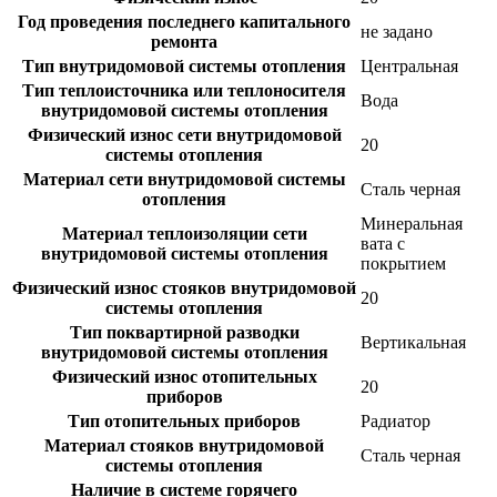
Год проведения последнего капитального
не задано
ремонта
Тип внутридомовой системы отопления
Центральная
Тип теплоисточника или теплоносителя
Вода
внутридомовой системы отопления
Физический износ сети внутридомовой
20
системы отопления
Материал сети внутридомовой системы
Сталь черная
отопления
Минеральная
Материал теплоизоляции сети
вата с
внутридомовой системы отопления
покрытием
Физический износ стояков внутридомовой
20
системы отопления
Тип поквартирной разводки
Вертикальная
внутридомовой системы отопления
Физический износ отопительных
20
приборов
Тип отопительных приборов
Радиатор
Материал стояков внутридомовой
Сталь черная
системы отопления
Наличие в системе горячего