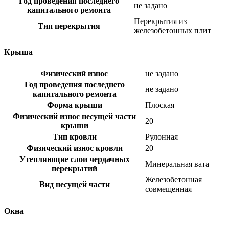
Год проведения последнего
не задано
капитального ремонта
Перекрытия из
Тип перекрытия
железобетонных плит
Крыша
Физический износ
не задано
Год проведения последнего
не задано
капитального ремонта
Форма крыши
Плоская
Физический износ несущей части
20
крыши
Тип кровли
Рулонная
Физический износ кровли
20
Утепляющие слои чердачных
Минеральная вата
перекрытий
Железобетонная
Вид несущей части
совмещенная
Окна