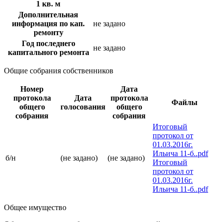
1 кв. м
Дополнительная
информация по кап.
не задано
ремонту
Год последнего
не задано
капитального ремонта
Общие собрания собственников
Номер
Дата
протокола
Дата
протокола
Файлы
общего
голосования
общего
собрания
собрания
Итоговый
протокол от
01.03.2016г.
Ильича 11-б..pdf
б/н
(не задано)
(не задано)
Итоговый
протокол от
01.03.2016г.
Ильича 11-б..pdf
Общее имущество