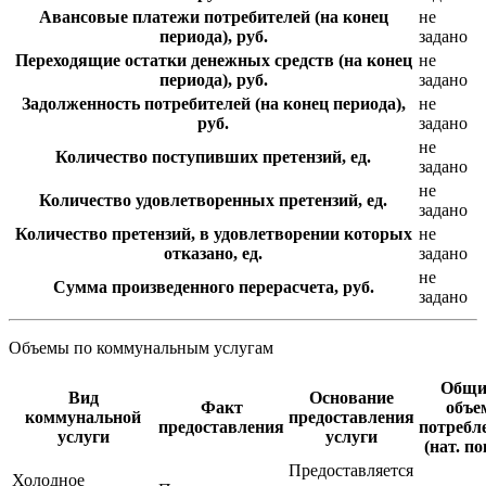
Авансовые платежи потребителей (на конец
не
периода), руб.
задано
Переходящие остатки денежных средств (на конец
не
периода), руб.
задано
Задолженность потребителей (на конец периода),
не
руб.
задано
не
Количество поступивших претензий, ед.
задано
не
Количество удовлетворенных претензий, ед.
задано
Количество претензий, в удовлетворении которых
не
отказано, ед.
задано
не
Сумма произведенного перерасчета, руб.
задано
Объемы по коммунальным услугам
Общи
Вид
Основание
Факт
объе
коммунальной
предоставления
предоставления
потребл
услуги
услуги
(нат. по
Предоставляется
Холодное