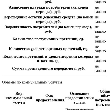
руб.
задано
Авансовые платежи потребителей (на конец
не
периода), руб.
задано
Переходящие остатки денежных средств (на конец
не
периода), руб.
задано
Задолженность потребителей (на конец периода),
не
руб.
задано
не
Количество поступивших претензий, ед.
задано
не
Количество удовлетворенных претензий, ед.
задано
Количество претензий, в удовлетворении которых
не
отказано, ед.
задано
не
Сумма произведенного перерасчета, руб.
задано
Объемы по коммунальным услугам
Общи
Вид
Основание
Факт
объе
коммунальной
предоставления
предоставления
потребл
услуги
услуги
(нат. по
Предоставляется