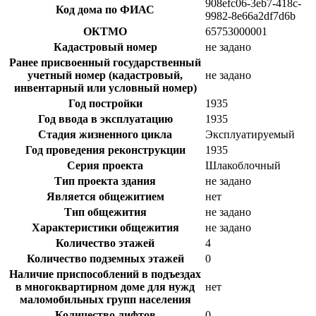
908efc06-3eb7-418c-
Код дома по ФИАС
9982-8e66a2df7d6b
ОКТМО
65753000001
Кадастровый номер
не задано
Ранее присвоенный государственный
учетный номер (кадастровый,
не задано
инвентарный или условный номер)
Год постройки
1935
Год ввода в эксплуатацию
1935
Стадия жизненного цикла
Эксплуатируемый
Год проведения реконструкции
1935
Серия проекта
Шлакоблочный
Тип проекта здания
не задано
Является общежитием
нет
Тип общежития
не задано
Характеристики общежития
не задано
Количество этажей
4
Количество подземных этажей
0
Наличие приспособлений в подъездах
в многоквартирном доме для нужд
нет
маломобильных групп населения
Количество лифтов
0