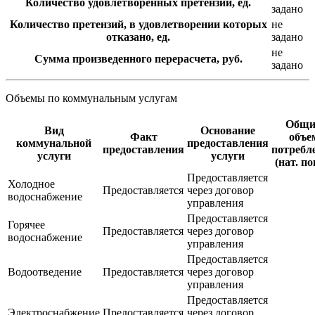
Количество удовлетворенных претензий, ед.
задано
Количество претензий, в удовлетворении которых
не
отказано, ед.
задано
не
Сумма произведенного перерасчета, руб.
задано
Объемы по коммунальным услугам
Общи
Вид
Основание
Факт
объе
коммунальной
предоставления
предоставления
потребл
услуги
услуги
(нат. по
Предоставляется
Холодное
Предоставляется
через договор
водоснабжение
управления
Предоставляется
Горячее
Предоставляется
через договор
водоснабжение
управления
Предоставляется
Водоотведение
Предоставляется
через договор
управления
Предоставляется
Электроснабжение
Предоставляется
через договор