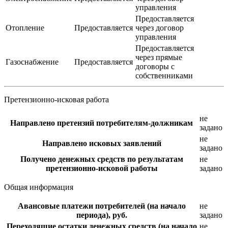
управления
Предоставляется
Отопление
Предоставляется
через договор
управления
Предоставляется
через прямые
Газоснабжение
Предоставляется
договоры с
собственниками
Претензионно-исковая работа
не
Направлено претензий потребителям-должникам
задано
не
Направлено исковых заявлений
задано
Получено денежных средств по результатам
не
претензионно-исковой работы
задано
Общая информация
Авансовые платежи потребителей (на начало
не
периода), руб.
задано
Переходящие остатки денежных средств (на начало
не