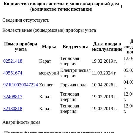
Количество вводов системы в многоквартирный дом
1
(количество точек поставки)
Сведения отсутствуют.
Коллективные (общедомовые) приборы учета
Д
Номер прибора
Дата ввода в
Марка
Вид ресурса
сле
учета
эксплуатацию
по
Тепловая
12.0
02521418
Карат
19.02.2019 г.
энергия
г.
Электрическая
05.0
49551674
меркурий
11.03.2024 г.
энергия
г.
04.0
9ZR10020047224
Zenner
Горячая вода
10.04.2026 г.
г.
Тепловая
12.0
32408817
Карат
19.02.2019 г.
энергия
г.
Тепловая
12.0
32180818
Карат
19.02.2019 г.
энергия
г.
Аварийность дома