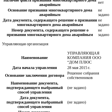
Наличие факта признания многоквартирного дома
нет
аварийным
Основание признания многоквартирного дома
не
аварийным
задано
Дата документа, содержащего решение о признании
не
многоквартирного дома аварийным
задано
Номер документа, содержащего решение о
не
признании многоквартирного дома аварийным
задано
Управляющая организация
УПРАВЛЯЮЩАЯ
Наименование
КОМПАНИЯ ООО
“ДОМ ПЛЮС
Дата начала управления
28 мая 2015 г.
Решение собрания
Основание заключения договора
собственников
Наименование документа,
подтверждающего выбранный
(не задано)
способ управления
Дата документа,
подтверждающего выбранный
(не задано)
способ управления