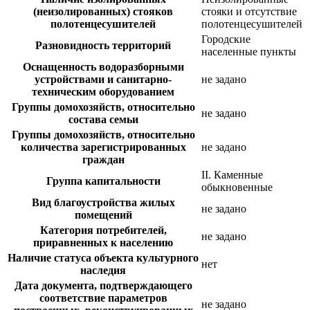
(неизолированных) стояков
стояки и отсутствие
полотенцесушителей
полотенцесушителей
Городские
Разновидность территорий
населенные пункты
Оснащенность водоразборными
устройствами и санитарно-
не задано
техническим оборудованием
Группы домохозяйств, относительно
не задано
состава семьи
Группы домохозяйств, относительно
количества зарегистрированных
не задано
граждан
II. Каменные
Группа капитальности
обыкновенные
Вид благоустройства жилых
не задано
помещений
Категория потребителей,
не задано
приравненных к населению
Наличие статуса объекта культурного
нет
наследия
Дата документа, подтверждающего
соответствие параметров
не задано