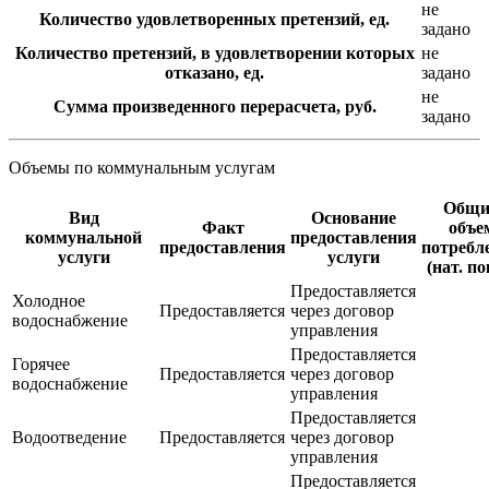
не
Количество удовлетворенных претензий, ед.
задано
Количество претензий, в удовлетворении которых
не
отказано, ед.
задано
не
Сумма произведенного перерасчета, руб.
задано
Объемы по коммунальным услугам
Общи
Вид
Основание
Факт
объе
коммунальной
предоставления
предоставления
потребл
услуги
услуги
(нат. по
Предоставляется
Холодное
Предоставляется
через договор
водоснабжение
управления
Предоставляется
Горячее
Предоставляется
через договор
водоснабжение
управления
Предоставляется
Водоотведение
Предоставляется
через договор
управления
Предоставляется