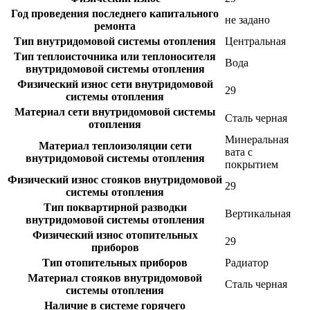
Год проведения последнего капитального
не задано
ремонта
Тип внутридомовой системы отопления
Центральная
Тип теплоисточника или теплоносителя
Вода
внутридомовой системы отопления
Физический износ сети внутридомовой
29
системы отопления
Материал сети внутридомовой системы
Сталь черная
отопления
Минеральная
Материал теплоизоляции сети
вата с
внутридомовой системы отопления
покрытием
Физический износ стояков внутридомовой
29
системы отопления
Тип поквартирной разводки
Вертикальная
внутридомовой системы отопления
Физический износ отопительных
29
приборов
Тип отопительных приборов
Радиатор
Материал стояков внутридомовой
Сталь черная
системы отопления
Наличие в системе горячего