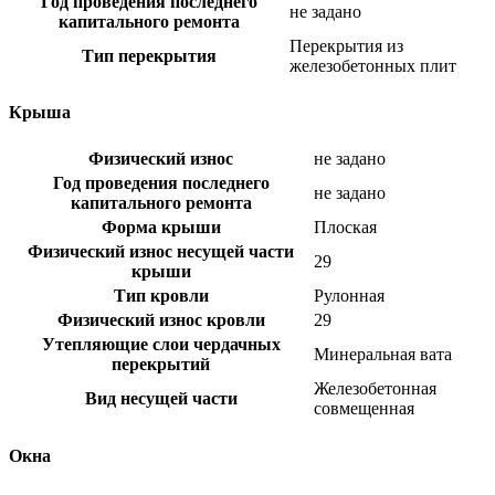
Год проведения последнего
не задано
капитального ремонта
Перекрытия из
Тип перекрытия
железобетонных плит
Крыша
Физический износ
не задано
Год проведения последнего
не задано
капитального ремонта
Форма крыши
Плоская
Физический износ несущей части
29
крыши
Тип кровли
Рулонная
Физический износ кровли
29
Утепляющие слои чердачных
Минеральная вата
перекрытий
Железобетонная
Вид несущей части
совмещенная
Окна