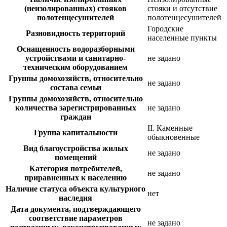
(неизолированных) стояков
стояки и отсутствие
полотенцесушителей
полотенцесушителей
Городские
Разновидность территорий
населенные пункты
Оснащенность водоразборными
устройствами и санитарно-
не задано
техническим оборудованием
Группы домохозяйств, относительно
не задано
состава семьи
Группы домохозяйств, относительно
количества зарегистрированных
не задано
граждан
II. Каменные
Группа капитальности
обыкновенные
Вид благоустройства жилых
не задано
помещений
Категория потребителей,
не задано
приравненных к населению
Наличие статуса объекта культурного
нет
наследия
Дата документа, подтверждающего
соответствие параметров
не задано