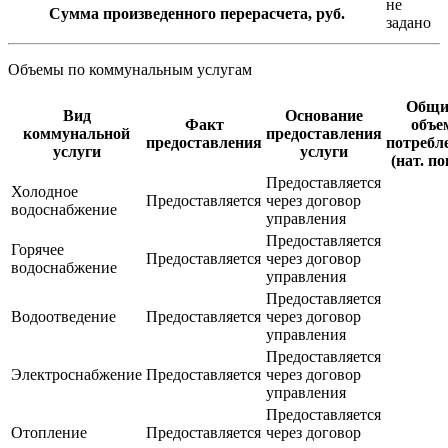
не
Сумма произведенного перерасчета, руб.
задано
Объемы по коммунальным услугам
Общи
Вид
Основание
Факт
объе
коммунальной
предоставления
предоставления
потребл
услуги
услуги
(нат. по
Предоставляется
Холодное
Предоставляется
через договор
водоснабжение
управления
Предоставляется
Горячее
Предоставляется
через договор
водоснабжение
управления
Предоставляется
Водоотведение
Предоставляется
через договор
управления
Предоставляется
Электроснабжение
Предоставляется
через договор
управления
Предоставляется
Отопление
Предоставляется
через договор