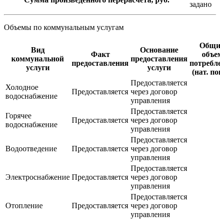
задано
Объемы по коммунальным услугам
Общи
Вид
Основание
Факт
объе
коммунальной
предоставления
предоставления
потребл
услуги
услуги
(нат. по
Предоставляется
Холодное
Предоставляется
через договор
водоснабжение
управления
Предоставляется
Горячее
Предоставляется
через договор
водоснабжение
управления
Предоставляется
Водоотведение
Предоставляется
через договор
управления
Предоставляется
Электроснабжение
Предоставляется
через договор
управления
Предоставляется
Отопление
Предоставляется
через договор
управления