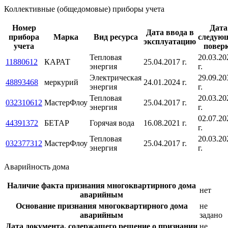
Коллективные (общедомовые) приборы учета
Номер
Дата
Дата ввода в
прибора
Марка
Вид ресурса
следую
эксплуатацию
учета
повер
Тепловая
20.03.20
11880612
КАРАТ
25.04.2017 г.
энергия
г.
Электрическая
29.09.20
48893468
меркурий
24.01.2024 г.
энергия
г.
Тепловая
20.03.20
032310612
МастерФлоу
25.04.2017 г.
энергия
г.
02.07.20
44391372
БЕТАР
Горячая вода
16.08.2021 г.
г.
Тепловая
20.03.20
032377312
МастерФлоу
25.04.2017 г.
энергия
г.
Аварийность дома
Наличие факта признания многоквартирного дома
нет
аварийным
Основание признания многоквартирного дома
не
аварийным
задано
Дата документа, содержащего решение о признании
не