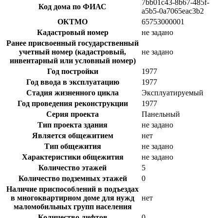
7bb01c43-8b67-485f-
Код дома по ФИАС
a5b5-0a7065eac3b2
ОКТМО
65753000001
Кадастровый номер
не задано
Ранее присвоенный государственный
учетный номер (кадастровый,
не задано
инвентарный или условный номер)
Год постройки
1977
Год ввода в эксплуатацию
1977
Стадия жизненного цикла
Эксплуатируемый
Год проведения реконструкции
1977
Серия проекта
Панельный
Тип проекта здания
не задано
Является общежитием
нет
Тип общежития
не задано
Характеристики общежития
не задано
Количество этажей
5
Количество подземных этажей
0
Наличие приспособлений в подъездах
в многоквартирном доме для нужд
нет
маломобильных групп населения
Количество лифтов
0