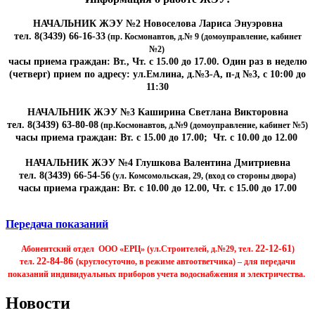
НАЧАЛЬНИК ЖЭУ №2 Новоселова Лариса Энуэровна
тел. 8(3439) 66-16-33
(пр. Космонавтов, д.№ 9 (домоуправление, кабинет
№2)
часы приема граждан: Вт., Чт. с 15.00 до 17.00. Один раз в неделю
(четверг) прием по адресу: ул.Емлина, д.№3-А, п-д №3, с 10:00 до
11:30
НАЧАЛЬНИК ЖЭУ №3 Каширина Светлана Викторовна
тел. 8(3439) 63-80-08
(пр.Космонавтов, д.№9 (домоуправление, кабинет №5)
часы приема граждан: Вт. с 15.00 до 17.00; Чт. с 10.00 до 12.00
НАЧАЛЬНИК ЖЭУ №4 Глушкова Валентина Дмитриевна
тел. 8(3439) 66-54-56
(ул. Комсомольская, 29, (вход со стороны двора)
часы приема граждан: Вт. с 10.00 до 12.00, Чт. с 15.00 до 17.00
Передача показаний
22-12-61
Абонентский отдел ООО «ЕРЦ» (ул.Строителей, д.№29, тел.
)
22-84-86
тел.
(круглосуточно, в режиме автоответчика) – для передачи
показаний индивидуальных приборов учета водоснабжения и электричества.
Новости