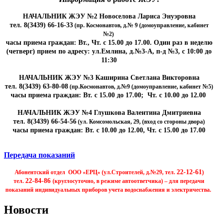
НАЧАЛЬНИК ЖЭУ №2 Новоселова Лариса Энуэровна
тел. 8(3439) 66-16-33
(пр. Космонавтов, д.№ 9 (домоуправление, кабинет
№2)
часы приема граждан: Вт., Чт. с 15.00 до 17.00. Один раз в неделю
(четверг) прием по адресу: ул.Емлина, д.№3-А, п-д №3, с 10:00 до
11:30
НАЧАЛЬНИК ЖЭУ №3 Каширина Светлана Викторовна
тел. 8(3439) 63-80-08
(пр.Космонавтов, д.№9 (домоуправление, кабинет №5)
часы приема граждан: Вт. с 15.00 до 17.00; Чт. с 10.00 до 12.00
НАЧАЛЬНИК ЖЭУ №4 Глушкова Валентина Дмитриевна
тел. 8(3439) 66-54-56
(ул. Комсомольская, 29, (вход со стороны двора)
часы приема граждан: Вт. с 10.00 до 12.00, Чт. с 15.00 до 17.00
Передача показаний
22-12-61
Абонентский отдел ООО «ЕРЦ» (ул.Строителей, д.№29, тел.
)
22-84-86
тел.
(круглосуточно, в режиме автоответчика) – для передачи
показаний индивидуальных приборов учета водоснабжения и электричества.
Новости