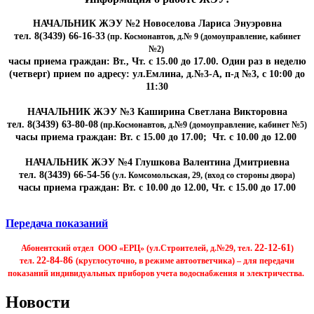
НАЧАЛЬНИК ЖЭУ №2 Новоселова Лариса Энуэровна
тел. 8(3439) 66-16-33
(пр. Космонавтов, д.№ 9 (домоуправление, кабинет
№2)
часы приема граждан: Вт., Чт. с 15.00 до 17.00. Один раз в неделю
(четверг) прием по адресу: ул.Емлина, д.№3-А, п-д №3, с 10:00 до
11:30
НАЧАЛЬНИК ЖЭУ №3 Каширина Светлана Викторовна
тел. 8(3439) 63-80-08
(пр.Космонавтов, д.№9 (домоуправление, кабинет №5)
часы приема граждан: Вт. с 15.00 до 17.00; Чт. с 10.00 до 12.00
НАЧАЛЬНИК ЖЭУ №4 Глушкова Валентина Дмитриевна
тел. 8(3439) 66-54-56
(ул. Комсомольская, 29, (вход со стороны двора)
часы приема граждан: Вт. с 10.00 до 12.00, Чт. с 15.00 до 17.00
Передача показаний
22-12-61
Абонентский отдел ООО «ЕРЦ» (ул.Строителей, д.№29, тел.
)
22-84-86
тел.
(круглосуточно, в режиме автоответчика) – для передачи
показаний индивидуальных приборов учета водоснабжения и электричества.
Новости