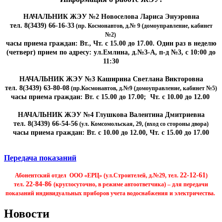
НАЧАЛЬНИК ЖЭУ №2 Новоселова Лариса Энуэровна
тел. 8(3439) 66-16-33
(пр. Космонавтов, д.№ 9 (домоуправление, кабинет
№2)
часы приема граждан: Вт., Чт. с 15.00 до 17.00. Один раз в неделю
(четверг) прием по адресу: ул.Емлина, д.№3-А, п-д №3, с 10:00 до
11:30
НАЧАЛЬНИК ЖЭУ №3 Каширина Светлана Викторовна
тел. 8(3439) 63-80-08
(пр.Космонавтов, д.№9 (домоуправление, кабинет №5)
часы приема граждан: Вт. с 15.00 до 17.00; Чт. с 10.00 до 12.00
НАЧАЛЬНИК ЖЭУ №4 Глушкова Валентина Дмитриевна
тел. 8(3439) 66-54-56
(ул. Комсомольская, 29, (вход со стороны двора)
часы приема граждан: Вт. с 10.00 до 12.00, Чт. с 15.00 до 17.00
Передача показаний
22-12-61
Абонентский отдел ООО «ЕРЦ» (ул.Строителей, д.№29, тел.
)
22-84-86
тел.
(круглосуточно, в режиме автоответчика) – для передачи
показаний индивидуальных приборов учета водоснабжения и электричества.
Новости