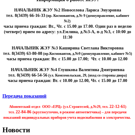
НАЧАЛЬНИК ЖЭУ №2 Новоселова Лариса Энуэровна
тел. 8(3439) 66-16-33
(пр. Космонавтов, д.№ 9 (домоуправление, кабинет
№2)
часы приема граждан: Вт., Чт. с 15.00 до 17.00. Один раз в неделю
(четверг) прием по адресу: ул.Емлина, д.№3-А, п-д №3, с 10:00 до
11:30
НАЧАЛЬНИК ЖЭУ №3 Каширина Светлана Викторовна
тел. 8(3439) 63-80-08
(пр.Космонавтов, д.№9 (домоуправление, кабинет №5)
часы приема граждан: Вт. с 15.00 до 17.00; Чт. с 10.00 до 12.00
НАЧАЛЬНИК ЖЭУ №4 Глушкова Валентина Дмитриевна
тел. 8(3439) 66-54-56
(ул. Комсомольская, 29, (вход со стороны двора)
часы приема граждан: Вт. с 10.00 до 12.00, Чт. с 15.00 до 17.00
Передача показаний
22-12-61
Абонентский отдел ООО «ЕРЦ» (ул.Строителей, д.№29, тел.
)
22-84-86
тел.
(круглосуточно, в режиме автоответчика) – для передачи
показаний индивидуальных приборов учета водоснабжения и электричества.
Новости