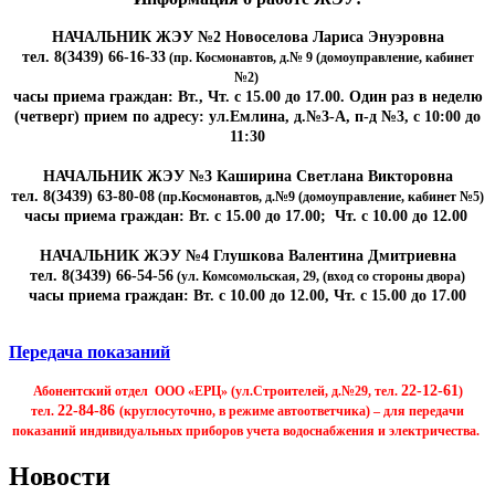
НАЧАЛЬНИК ЖЭУ №2 Новоселова Лариса Энуэровна
тел. 8(3439) 66-16-33
(пр. Космонавтов, д.№ 9 (домоуправление, кабинет
№2)
часы приема граждан: Вт., Чт. с 15.00 до 17.00. Один раз в неделю
(четверг) прием по адресу: ул.Емлина, д.№3-А, п-д №3, с 10:00 до
11:30
НАЧАЛЬНИК ЖЭУ №3 Каширина Светлана Викторовна
тел. 8(3439) 63-80-08
(пр.Космонавтов, д.№9 (домоуправление, кабинет №5)
часы приема граждан: Вт. с 15.00 до 17.00; Чт. с 10.00 до 12.00
НАЧАЛЬНИК ЖЭУ №4 Глушкова Валентина Дмитриевна
тел. 8(3439) 66-54-56
(ул. Комсомольская, 29, (вход со стороны двора)
часы приема граждан: Вт. с 10.00 до 12.00, Чт. с 15.00 до 17.00
Передача показаний
22-12-61
Абонентский отдел ООО «ЕРЦ» (ул.Строителей, д.№29, тел.
)
22-84-86
тел.
(круглосуточно, в режиме автоответчика) – для передачи
показаний индивидуальных приборов учета водоснабжения и электричества.
Новости