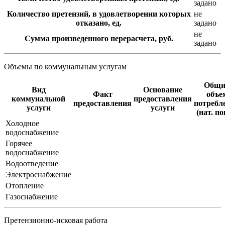
задано
Количество претензий, в удовлетворении которых
не
отказано, ед.
задано
не
Сумма произведенного перерасчета, руб.
задано
Объемы по коммунальным услугам
Общи
Вид
Основание
Факт
объе
коммунальной
предоставления
предоставления
потребл
услуги
услуги
(нат. по
Холодное
водоснабжение
Горячее
водоснабжение
Водоотведение
Электроснабжение
Отопление
Газоснабжение
Претензионно-исковая работа