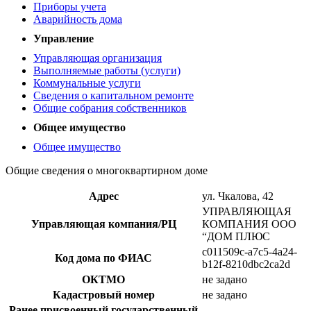
Приборы учета
Аварийность дома
Управление
Управляющая организация
Выполняемые работы (услуги)
Коммунальные услуги
Сведения о капитальном ремонте
Общие собрания собственников
Общее имущество
Общее имущество
Общие сведения о многоквартирном доме
Адрес
ул. Чкалова, 42
УПРАВЛЯЮЩАЯ
Управляющая компания/РЦ
КОМПАНИЯ ООО
“ДОМ ПЛЮС
c011509c-a7c5-4a24-
Код дома по ФИАС
b12f-8210dbc2ca2d
ОКТМО
не задано
Кадастровый номер
не задано
Ранее присвоенный государственный