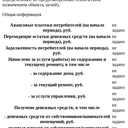
назначением объекта, целей).
Общая информация
Авансовые платежи потребителей (на начало
не
периода), руб.
задано
Переходящие остатки денежных средств (на начало
не
периода), руб.
задано
Задолженность потребителей (на начало периода),
не
руб.
задано
Начислено за услуги (работы) по содержанию и
не
текущему ремонту, в том числе
задано
не
- за содержание дома, руб.
задано
не
- за текущий ремонт, руб.
задано
не
- за услуги управления, руб.
задано
не
Получено денежных средств, в том числе
задано
- денежных средств от собственников/нанимателей
не
помещений, руб.
задано
- целевых взносов от собственников/нанимателей
не