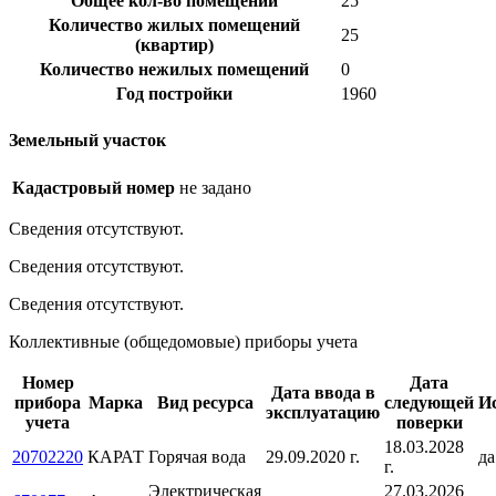
Общее кол-во помещений
25
Количество жилых помещений
25
(квартир)
Количество нежилых помещений
0
Год постройки
1960
Земельный участок
Кадастровый номер
не задано
Сведения отсутствуют.
Сведения отсутствуют.
Сведения отсутствуют.
Коллективные (общедомовые) приборы учета
Номер
Дата
Дата ввода в
прибора
Марка
Вид ресурса
следующей
И
эксплуатацию
учета
поверки
18.03.2028
20702220
КАРАТ
Горячая вода
29.09.2020 г.
да
г.
Электрическая
27.03.2026