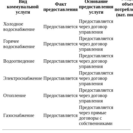
Вид
Основание
Факт
объе
коммунальной
предоставления
предоставления
потребл
услуги
услуги
(нат. по
Предоставляется
Холодное
Предоставляется
через договор
водоснабжение
управления
Предоставляется
Горячее
Предоставляется
через договор
водоснабжение
управления
Предоставляется
Водоотведение
Предоставляется
через договор
управления
Предоставляется
Электроснабжение
Предоставляется
через договор
управления
Предоставляется
Отопление
Предоставляется
через договор
управления
Предоставляется
через прямые
Газоснабжение
Предоставляется
договоры с
собственниками