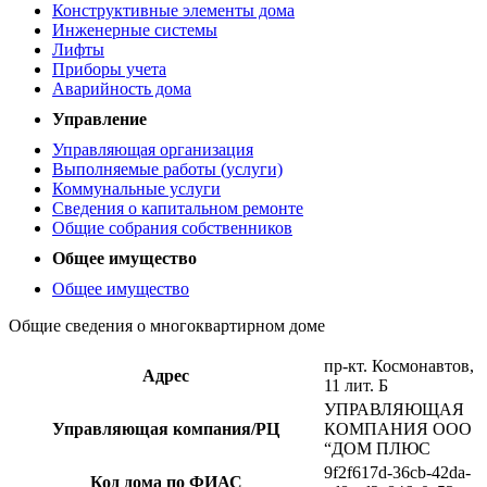
Конструктивные элементы дома
Инженерные системы
Лифты
Приборы учета
Аварийность дома
Управление
Управляющая организация
Выполняемые работы (услуги)
Коммунальные услуги
Сведения о капитальном ремонте
Общие собрания собственников
Общее имущество
Общее имущество
Общие сведения о многоквартирном доме
пр-кт. Космонавтов,
Адрес
11 лит. Б
УПРАВЛЯЮЩАЯ
Управляющая компания/РЦ
КОМПАНИЯ ООО
“ДОМ ПЛЮС
9f2f617d-36cb-42da-
Код дома по ФИАС