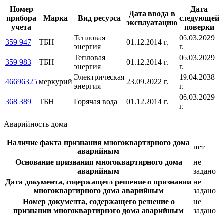
Номер
Дата
Дата ввода в
прибора
Марка
Вид ресурса
следующей
эксплуатацию
учета
поверки
Тепловая
06.03.2029
359 947
ТБН
01.12.2014 г.
энергия
г.
Тепловая
06.03.2029
359 983
ТБН
01.12.2014 г.
энергия
г.
Электрическая
19.04.2038
46696325
меркурий
23.09.2022 г.
энергия
г.
06.03.2029
368 389
ТБН
Горячая вода
01.12.2014 г.
г.
Аварийность дома
Наличие факта признания многоквартирного дома
нет
аварийным
Основание признания многоквартирного дома
не
аварийным
задано
Дата документа, содержащего решение о признании
не
многоквартирного дома аварийным
задано
Номер документа, содержащего решение о
не
признании многоквартирного дома аварийным
задано