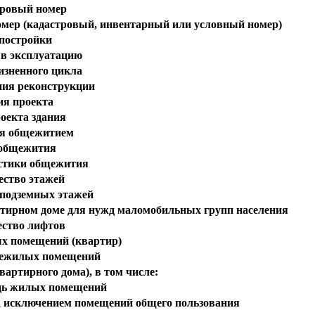
ровый номер
омер (кадастровый, инвентарный или условный номер)
 постройки
 в эксплуатацию
изненного цикла
ния реконструкции
ия проекта
оекта здания
я общежитием
общежития
стики общежития
ество этажей
 подземных этажей
ртирном доме для нужд маломобильных групп населения
ество лифтов
х помещений (квартир)
нежилых помещений
артирного дома), в том числе:
ь жилых помещений
 исключением помещений общего пользования