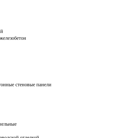
ый
железобетон
тонные стеновые панели
нельные
заводской отделкой