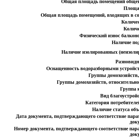
Общая площадь помещений общег
Площа
Общая площадь помещений, входящих в со
Количе
Колич
Физический износ балконо
Наличие по
Наличие изолированных (неизоли
Разновидн
Оснащенность водоразборными устройст
Группы домохозяйств,
Группы домохозяйств, относительн
Группа 
Вид благоустро
Категория потребителе
Наличие статуса объ
Дата документа, подтверждающего соответствие пар
док
Номер документа, подтверждающего соответствие пар
док