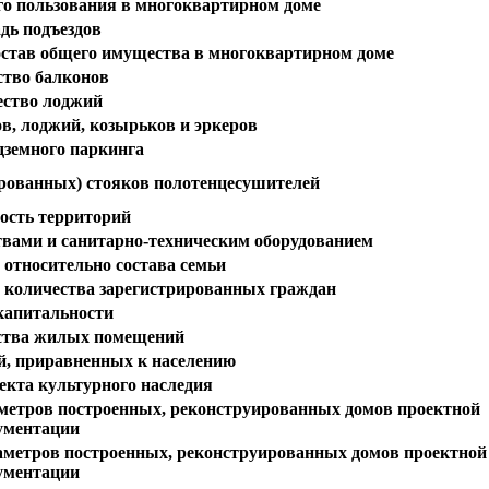
о пользования в многоквартирном доме
дь подъездов
став общего имущества в многоквартирном доме
ство балконов
ество лоджий
в, лоджий, козырьков и эркеров
дземного паркинга
рованных) стояков полотенцесушителей
ость территорий
вами и санитарно-техническим оборудованием
 относительно состава семьи
о количества зарегистрированных граждан
капитальности
йства жилых помещений
й, приравненных к населению
екта культурного наследия
аметров построенных, реконструированных домов проектной
ументации
аметров построенных, реконструированных домов проектной
ументации