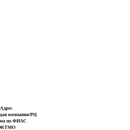
Адрес
ая компания/РЦ
ома по ФИАС
ОКТМО