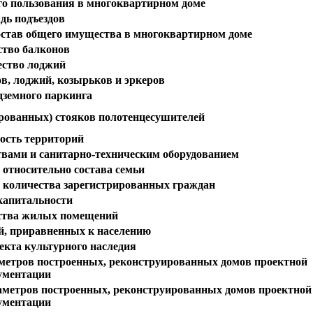
о пользования в многоквартирном доме
дь подъездов
став общего имущества в многоквартирном доме
ство балконов
ество лоджий
в, лоджий, козырьков и эркеров
дземного паркинга
рованных) стояков полотенцесушителей
ость территорий
вами и санитарно-техническим оборудованием
 относительно состава семьи
о количества зарегистрированных граждан
капитальности
йства жилых помещений
й, приравненных к населению
екта культурного наследия
аметров построенных, реконструированных домов проектной
ументации
аметров построенных, реконструированных домов проектной
ументации