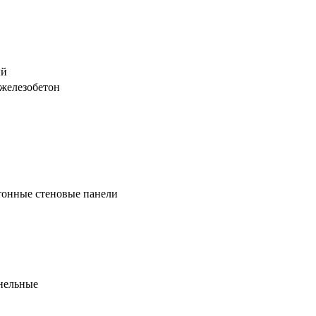
ый
железобетон
тонные стеновые панели
нельные