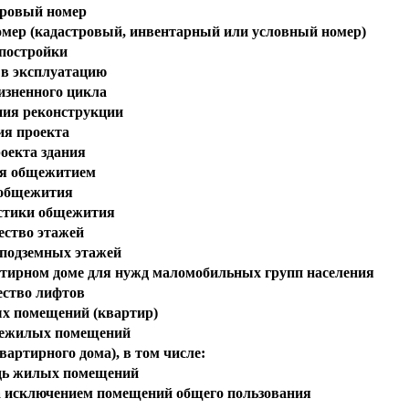
ровый номер
омер (кадастровый, инвентарный или условный номер)
 постройки
 в эксплуатацию
изненного цикла
ния реконструкции
ия проекта
оекта здания
я общежитием
общежития
стики общежития
ество этажей
 подземных этажей
ртирном доме для нужд маломобильных групп населения
ество лифтов
х помещений (квартир)
нежилых помещений
артирного дома), в том числе:
ь жилых помещений
 исключением помещений общего пользования