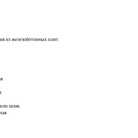
ия из железобетонных плит
ая
я
 или шлак
ная