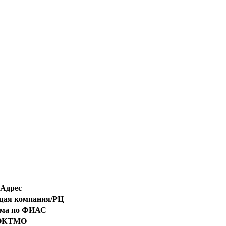
Адрес
ая компания/РЦ
ома по ФИАС
ОКТМО