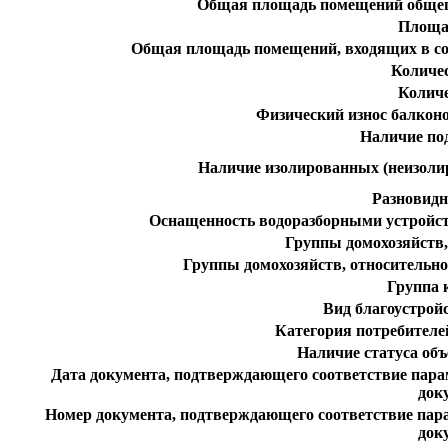
Общая площадь помещений общег
Площа
Общая площадь помещений, входящих в со
Количе
Колич
Физический износ балконо
Наличие по
Наличие изолированных (неизоли
Разновидн
Оснащенность водоразборными устройст
Группы домохозяйств,
Группы домохозяйств, относительн
Группа 
Вид благоустро
Категория потребителе
Наличие статуса объ
Дата документа, подтверждающего соответствие пар
док
Номер документа, подтверждающего соответствие пар
док