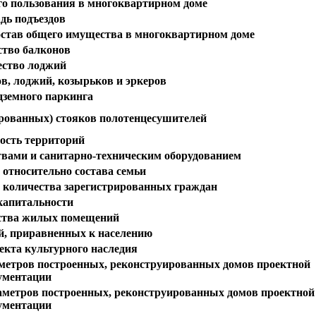
о пользования в многоквартирном доме
дь подъездов
став общего имущества в многоквартирном доме
ство балконов
ество лоджий
в, лоджий, козырьков и эркеров
дземного паркинга
рованных) стояков полотенцесушителей
ость территорий
вами и санитарно-техническим оборудованием
 относительно состава семьи
о количества зарегистрированных граждан
капитальности
йства жилых помещений
й, приравненных к населению
екта культурного наследия
аметров построенных, реконструированных домов проектной
ументации
аметров построенных, реконструированных домов проектной
ументации