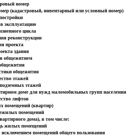
ровый номер
омер (кадастровый, инвентарный или условный номер)
 постройки
 в эксплуатацию
изненного цикла
ния реконструкции
ия проекта
оекта здания
я общежитием
общежития
стики общежития
ество этажей
 подземных этажей
ртирном доме для нужд маломобильных групп населения
ество лифтов
х помещений (квартир)
нежилых помещений
артирного дома), в том числе:
ь жилых помещений
 исключением помещений общего пользования