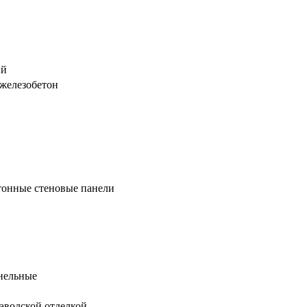
ый
железобетон
тонные стеновые панели
нельные
заводской отделкой