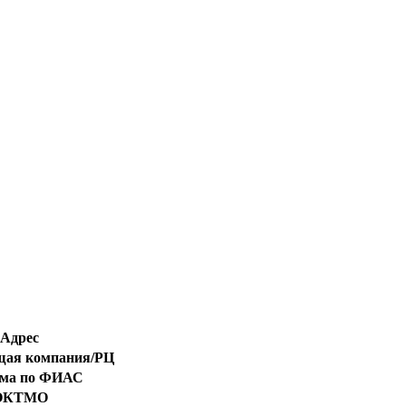
Адрес
ая компания/РЦ
ома по ФИАС
ОКТМО