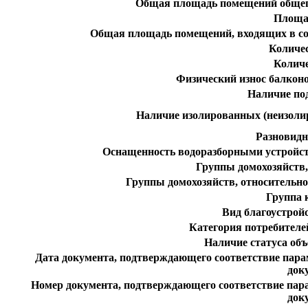
Общая площадь помещений общег
Площа
Общая площадь помещений, входящих в со
Количе
Колич
Физический износ балконо
Наличие по
Наличие изолированных (неизоли
Разновидн
Оснащенность водоразборными устройст
Группы домохозяйств,
Группы домохозяйств, относительн
Группа 
Вид благоустро
Категория потребителе
Наличие статуса объ
Дата документа, подтверждающего соответствие пар
док
Номер документа, подтверждающего соответствие пар
док