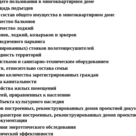
го пользования в многоквартирном доме
адь подъездов
состав общего имущества в многоквартирном доме
чество балконов
чество лоджий
нов, лоджий, козырьков и эркеров
подземного паркинга
лированных) стояков полотенцесушителей
дность территорий
ствами и санитарно-техническим оборудованием
в, относительно состава семьи
ьно количества зарегистрированных граждан
а капитальности
ойства жилых помещений
лей, приравненных к населению
бъекта культурного наследия
ов построенных, реконструированных домов проектной доку
араметров построенных, реконструированных домов проектн
окументации
ния энергетического обследования
тической эффективности