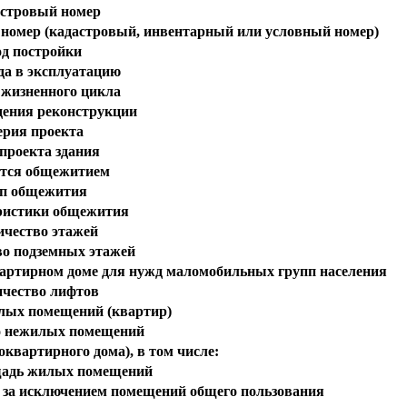
стровый номер
 номер (кадастровый, инвентарный или условный номер)
од постройки
да в эксплуатацию
 жизненного цикла
дения реконструкции
ерия проекта
проекта здания
тся общежитием
п общежития
ристики общежития
ичество этажей
во подземных этажей
вартирном доме для нужд маломобильных групп населения
чество лифтов
лых помещений (квартир)
о нежилых помещений
квартирного дома), в том числе:
адь жилых помещений
за исключением помещений общего пользования