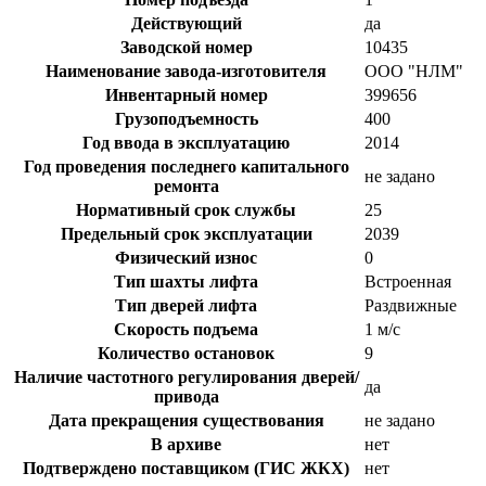
Действующий
да
Заводской номер
10435
Наименование завода-изготовителя
ООО "НЛМ"
Инвентарный номер
399656
Грузоподъемность
400
Год ввода в эксплуатацию
2014
Год проведения последнего капитального
не задано
ремонта
Нормативный срок службы
25
Предельный срок эксплуатации
2039
Физический износ
0
Тип шахты лифта
Встроенная
Тип дверей лифта
Раздвижные
Скорость подъема
1 м/с
Количество остановок
9
Наличие частотного регулирования дверей/
да
привода
Дата прекращения существования
не задано
В архиве
нет
Подтверждено поставщиком (ГИС ЖКХ)
нет