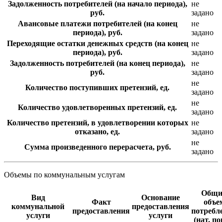
Задолженность потребителей (на начало периода),
не
руб.
задано
Авансовые платежи потребителей (на конец
не
периода), руб.
задано
Переходящие остатки денежных средств (на конец
не
периода), руб.
задано
Задолженность потребителей (на конец периода),
не
руб.
задано
не
Количество поступивших претензий, ед.
задано
не
Количество удовлетворенных претензий, ед.
задано
Количество претензий, в удовлетворении которых
не
отказано, ед.
задано
не
Сумма произведенного перерасчета, руб.
задано
Объемы по коммунальным услугам
Общи
Вид
Основание
Факт
объе
коммунальной
предоставления
предоставления
потребл
услуги
услуги
(нат. по