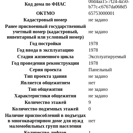
00d4aa15-7f24-4a50-
Код дома по ФИАС
b77c-c6767da068d5
ОКТМО
65753000001
Кадастровый номер
не задано
Ранее присвоенный государственный
учетный номер (кадастровый,
не задано
инвентарный или условный номер)
Год постройки
1978
Год ввода в эксплуатацию
1978
Стадия жизненного цикла
Эксплуатируемый
Год проведения реконструкции
1978
Серия проекта
Панельный
Тип проекта здания
не задано
Является общежитием
нет
Тип общежития
не задано
Характеристики общежития
не задано
Количество этажей
9
Количество подземных этажей
0
Наличие приспособлений в подъездах
в многоквартирном доме для нужд
нет
маломобильных групп населения
Количество лифтов
1