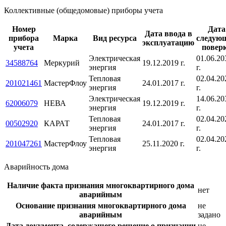
Коллективные (общедомовые) приборы учета
Номер
Дата
Дата ввода в
прибора
Марка
Вид ресурса
следую
эксплуатацию
учета
повер
Электрическая
01.06.20
34588764
Меркурий
19.12.2019 г.
энергия
г.
Тепловая
02.04.20
201021461
МастерФлоу
24.01.2017 г.
энергия
г.
Электрическая
14.06.20
62006079
НЕВА
19.12.2019 г.
энергия
г.
Тепловая
02.04.20
00502920
КАРАТ
24.01.2017 г.
энергия
г.
Тепловая
02.04.20
201047261
МастерФлоу
25.11.2020 г.
энергия
г.
Аварийность дома
Наличие факта признания многоквартирного дома
нет
аварийным
Основание признания многоквартирного дома
не
аварийным
задано
Дата документа, содержащего решение о признании
не