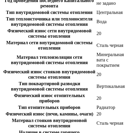
Год проведения последнего капитального
не задано
ремонта
Тип внутридомовой системы отопления
Центральная
Тип теплоисточника или теплоносителя
Вода
внутридомовой системы отопления
Физический износ сети внутридомовой
20
системы отопления
Материал сети внутридомовой системы
Сталь черная
отопления
Минеральная
Материал теплоизоляции сети
вата с
внутридомовой системы отопления
покрытием
Физический износ стояков внутридомовой
20
системы отопления
Тип поквартирной разводки
Вертикальная
внутридомовой системы отопления
Физический износ отопительных
20
приборов
Тип отопительных приборов
Радиатор
Физический износ (печи, камины, очаги)
20
Материал стояков внутридомовой
Сталь черная
системы отопления
Наличие в системе горячего