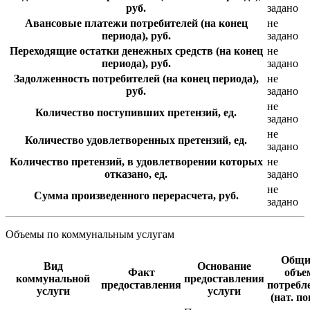
руб.
задано
Авансовые платежи потребителей (на конец
не
периода), руб.
задано
Переходящие остатки денежных средств (на конец
не
периода), руб.
задано
Задолженность потребителей (на конец периода),
не
руб.
задано
не
Количество поступивших претензий, ед.
задано
не
Количество удовлетворенных претензий, ед.
задано
Количество претензий, в удовлетворении которых
не
отказано, ед.
задано
не
Сумма произведенного перерасчета, руб.
задано
Объемы по коммунальным услугам
Общи
Вид
Основание
Факт
объе
коммунальной
предоставления
предоставления
потребл
услуги
услуги
(нат. по