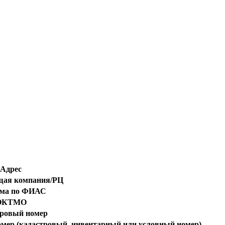
Адрес
ая компания/РЦ
ома по ФИАС
ОКТМО
ровый номер
омер (кадастровый, инвентарный или условный номер)