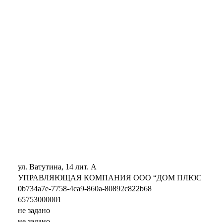
ул. Ватутина, 14 лит. А
УПРАВЛЯЮЩАЯ КОМПАНИЯ ООО “ДОМ ПЛЮС
0b734a7e-7758-4ca9-860a-80892c822b68
65753000001
не задано
не задано