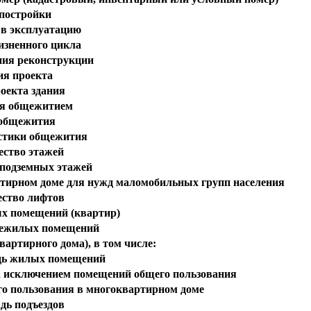
 постройки
 в эксплуатацию
изненного цикла
ния реконструкции
ия проекта
оекта здания
я общежитием
общежития
стики общежития
ество этажей
 подземных этажей
ртирном доме для нужд маломобильных групп населения
ество лифтов
х помещений (квартир)
нежилых помещений
артирного дома), в том числе:
ь жилых помещений
 исключением помещений общего пользования
о пользования в многоквартирном доме
дь подъездов