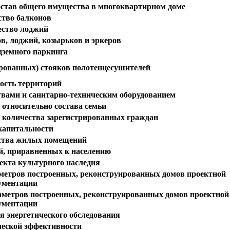
став общего имущества в многоквартирном доме
ство балконов
ество лоджий
в, лоджий, козырьков и эркеров
дземного паркинга
рованных) стояков полотенцесушителей
ость территорий
вами и санитарно-техническим оборудованием
 относительно состава семьи
о количества зарегистрированных граждан
капитальности
йства жилых помещений
й, приравненных к населению
екта культурного наследия
аметров построенных, реконструированных домов проектной
ументации
аметров построенных, реконструированных домов проектной
ументации
я энергетического обследования
ческой эффективности