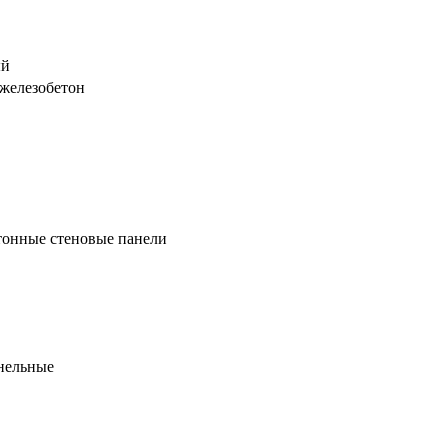
ый
железобетон
тонные стеновые панели
нельные