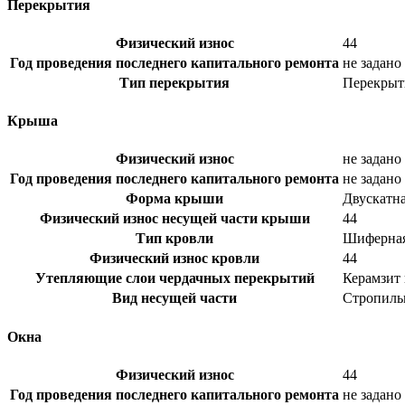
Перекрытия
Физический износ
44
Год проведения последнего капитального ремонта
не задано
Тип перекрытия
Перекрыт
Крыша
Физический износ
не задано
Год проведения последнего капитального ремонта
не задано
Форма крыши
Двускатн
Физический износ несущей части крыши
44
Тип кровли
Шиферна
Физический износ кровли
44
Утепляющие слои чердачных перекрытий
Керамзит
Вид несущей части
Стропиль
Окна
Физический износ
44
Год проведения последнего капитального ремонта
не задано