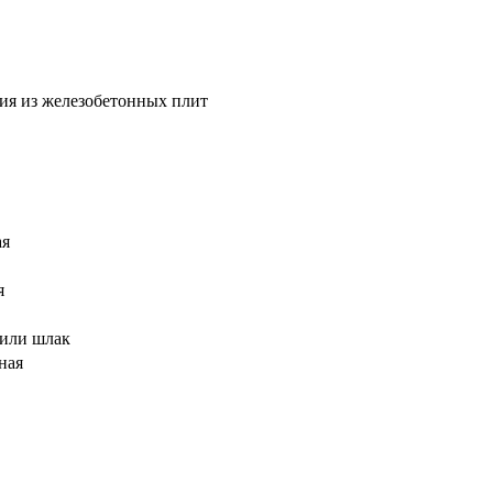
ия из железобетонных плит
ая
я
 или шлак
ная