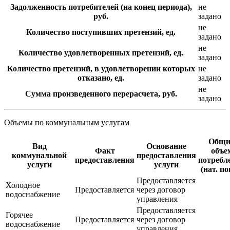
Задолженность потребителей (на конец периода),
не
руб.
задано
не
Количество поступивших претензий, ед.
задано
не
Количество удовлетворенных претензий, ед.
задано
Количество претензий, в удовлетворении которых
не
отказано, ед.
задано
не
Сумма произведенного перерасчета, руб.
задано
Объемы по коммунальным услугам
Общи
Вид
Основание
Факт
объе
коммунальной
предоставления
предоставления
потребл
услуги
услуги
(нат. по
Предоставляется
Холодное
Предоставляется
через договор
водоснабжение
управления
Предоставляется
Горячее
Предоставляется
через договор
водоснабжение
управления