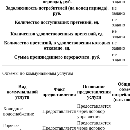
периода), руб.
задано
Задолженность потребителей (на конец периода),
не
руб.
задано
не
Количество поступивших претензий, ед.
задано
не
Количество удовлетворенных претензий, ед.
задано
Количество претензий, в удовлетворении которых
не
отказано, ед.
задано
не
Сумма произведенного перерасчета, руб.
задано
Объемы по коммунальным услугам
Общи
Вид
Основание
Факт
объе
коммунальной
предоставления
предоставления
потребл
услуги
услуги
(нат. по
Предоставляется
Холодное
Предоставляется
через договор
водоснабжение
управления
Предоставляется
Горячее
Предоставляется
через договор