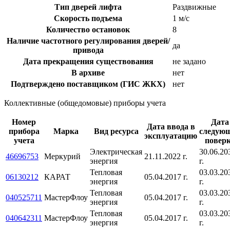
Тип дверей лифта
Раздвижные
Скорость подъема
1 м/с
Количество остановок
8
Наличие частотного регулирования дверей/
да
привода
Дата прекращения существования
не задано
В архиве
нет
Подтверждено поставщиком (ГИС ЖКХ)
нет
Коллективные (общедомовые) приборы учета
Номер
Дата
Дата ввода в
прибора
Марка
Вид ресурса
следую
эксплуатацию
учета
повер
Электрическая
30.06.20
46696753
Меркурий
21.11.2022 г.
энергия
г.
Тепловая
03.03.20
06130212
КАРАТ
05.04.2017 г.
энергия
г.
Тепловая
03.03.20
040525711
МастерФлоу
05.04.2017 г.
энергия
г.
Тепловая
03.03.20
040642311
МастерФлоу
05.04.2017 г.
энергия
г.