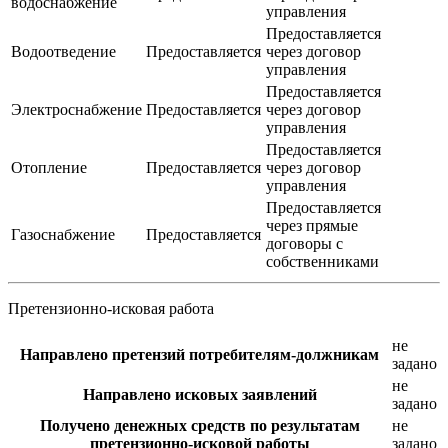
водоснабжение
управления
Предоставляется
Водоотведение
Предоставляется
через договор
управления
Предоставляется
Электроснабжение
Предоставляется
через договор
управления
Предоставляется
Отопление
Предоставляется
через договор
управления
Предоставляется
через прямые
Газоснабжение
Предоставляется
договоры с
собственниками
Претензионно-исковая работа
не
Направлено претензий потребителям-должникам
задано
не
Направлено исковых заявлений
задано
Получено денежных средств по результатам
не
претензионно-исковой работы
задано