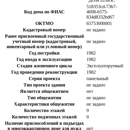
“ДОМ ПЛЮС
518353cd-73b7-
Код дома по ФИАС
4698-b575-
834d8332bd67
ОКТМО
65753000001
Кадастровый номер
не задано
Ранее присвоенный государственный
учетный номер (кадастровый,
не задано
инвентарный или условный номер)
Год постройки
1982
Год ввода в эксплуатацию
1982
Стадия жизненного цикла
Эксплуатируемый
Год проведения реконструкции
1982
Серия проекта
панельный
Тип проекта здания
не задано
Является общежитием
нет
Тип общежития
не задано
Характеристики общежития
не задано
Количество этажей
9
Количество подземных этажей
0
Наличие приспособлений в подъездах
в многоквартирном доме для нужд
нет