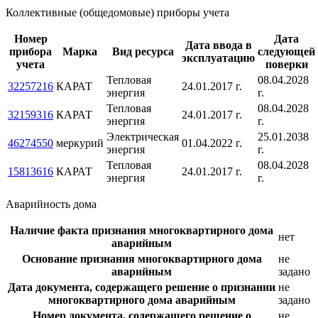
Коллективные (общедомовые) приборы учета
Номер
Дата
Дата ввода в
прибора
Марка
Вид ресурса
следующей
эксплуатацию
учета
поверки
Тепловая
08.04.2028
32257216
КАРАТ
24.01.2017 г.
энергия
г.
Тепловая
08.04.2028
32159316
КАРАТ
24.01.2017 г.
энергия
г.
Электрическая
25.01.2038
46274550
меркурий
01.04.2022 г.
энергия
г.
Тепловая
08.04.2028
15813616
КАРАТ
24.01.2017 г.
энергия
г.
Аварийность дома
Наличие факта признания многоквартирного дома
нет
аварийным
Основание признания многоквартирного дома
не
аварийным
задано
Дата документа, содержащего решение о признании
не
многоквартирного дома аварийным
задано
Номер документа, содержащего решение о
не