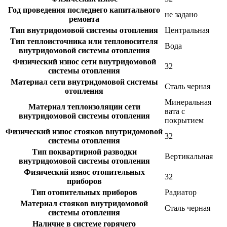
Год проведения последнего капитального
не задано
ремонта
Тип внутридомовой системы отопления
Центральная
Тип теплоисточника или теплоносителя
Вода
внутридомовой системы отопления
Физический износ сети внутридомовой
32
системы отопления
Материал сети внутридомовой системы
Сталь черная
отопления
Минеральная
Материал теплоизоляции сети
вата с
внутридомовой системы отопления
покрытием
Физический износ стояков внутридомовой
32
системы отопления
Тип поквартирной разводки
Вертикальная
внутридомовой системы отопления
Физический износ отопительных
32
приборов
Тип отопительных приборов
Радиатор
Материал стояков внутридомовой
Сталь черная
системы отопления
Наличие в системе горячего