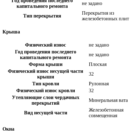
Год проведения последнего
не задано
капитального ремонта
Перекрытия из
Тип перекрытия
железобетонных плит
Крыша
Физический износ
не задано
Год проведения последнего
не задано
капитального ремонта
Форма крыши
Плоская
Физический износ несущей части
32
крыши
Тип кровли
Рулонная
Физический износ кровли
32
Утепляющие слои чердачных
Минеральная вата
перекрытий
Железобетонная
Вид несущей части
совмещенная
Окна