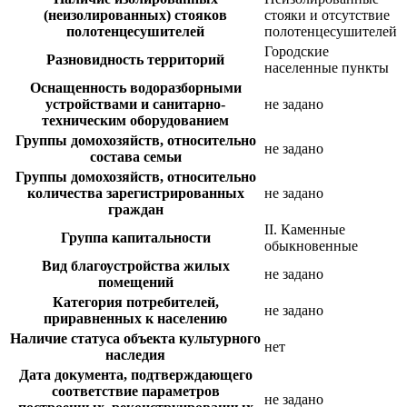
(неизолированных) стояков
стояки и отсутствие
полотенцесушителей
полотенцесушителей
Городские
Разновидность территорий
населенные пункты
Оснащенность водоразборными
устройствами и санитарно-
не задано
техническим оборудованием
Группы домохозяйств, относительно
не задано
состава семьи
Группы домохозяйств, относительно
количества зарегистрированных
не задано
граждан
II. Каменные
Группа капитальности
обыкновенные
Вид благоустройства жилых
не задано
помещений
Категория потребителей,
не задано
приравненных к населению
Наличие статуса объекта культурного
нет
наследия
Дата документа, подтверждающего
соответствие параметров
не задано