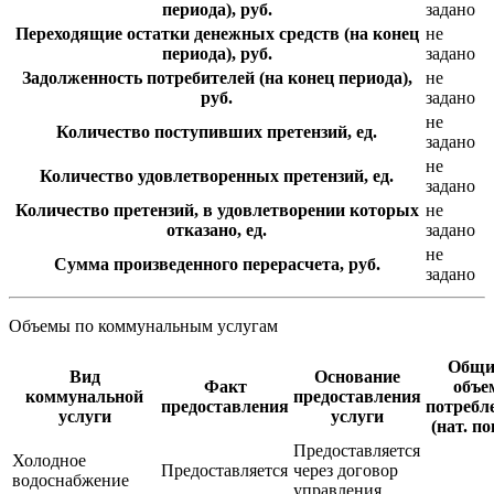
периода), руб.
задано
Переходящие остатки денежных средств (на конец
не
периода), руб.
задано
Задолженность потребителей (на конец периода),
не
руб.
задано
не
Количество поступивших претензий, ед.
задано
не
Количество удовлетворенных претензий, ед.
задано
Количество претензий, в удовлетворении которых
не
отказано, ед.
задано
не
Сумма произведенного перерасчета, руб.
задано
Объемы по коммунальным услугам
Общи
Вид
Основание
Факт
объе
коммунальной
предоставления
предоставления
потребл
услуги
услуги
(нат. по
Предоставляется
Холодное
Предоставляется
через договор
водоснабжение
управления