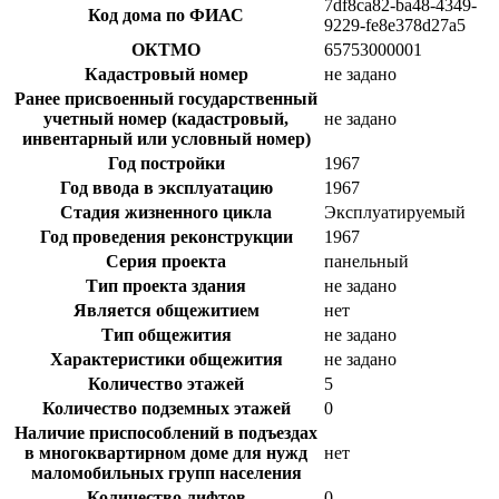
7df8ca82-ba48-4349-
Код дома по ФИАС
9229-fe8e378d27a5
ОКТМО
65753000001
Кадастровый номер
не задано
Ранее присвоенный государственный
учетный номер (кадастровый,
не задано
инвентарный или условный номер)
Год постройки
1967
Год ввода в эксплуатацию
1967
Стадия жизненного цикла
Эксплуатируемый
Год проведения реконструкции
1967
Серия проекта
панельный
Тип проекта здания
не задано
Является общежитием
нет
Тип общежития
не задано
Характеристики общежития
не задано
Количество этажей
5
Количество подземных этажей
0
Наличие приспособлений в подъездах
в многоквартирном доме для нужд
нет
маломобильных групп населения
Количество лифтов
0