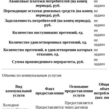
Авансовые платежи потребителей (на конец
не
периода), руб.
задано
Переходящие остатки денежных средств (на конец
не
периода), руб.
задано
Задолженность потребителей (на конец периода),
не
руб.
задано
не
Количество поступивших претензий, ед.
задано
не
Количество удовлетворенных претензий, ед.
задано
Количество претензий, в удовлетворении которых
не
отказано, ед.
задано
не
Сумма произведенного перерасчета, руб.
задано
Объемы по коммунальным услугам
Общи
Вид
Основание
Факт
объе
коммунальной
предоставления
предоставления
потребл
услуги
услуги
(нат. по
Предоставляется
Холодное
Предоставляется
через договор