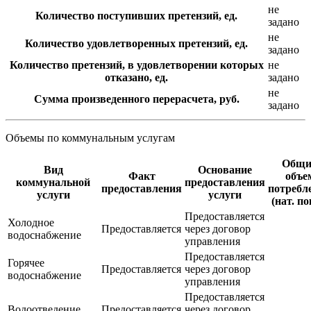
не
Количество поступивших претензий, ед.
задано
не
Количество удовлетворенных претензий, ед.
задано
Количество претензий, в удовлетворении которых
не
отказано, ед.
задано
не
Сумма произведенного перерасчета, руб.
задано
Объемы по коммунальным услугам
Общи
Вид
Основание
Факт
объе
коммунальной
предоставления
предоставления
потребл
услуги
услуги
(нат. по
Предоставляется
Холодное
Предоставляется
через договор
водоснабжение
управления
Предоставляется
Горячее
Предоставляется
через договор
водоснабжение
управления
Предоставляется
Водоотведение
Предоставляется
через договор