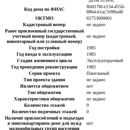
“ДОМ ПЛЮС
fbfd178f-e134-455d-
Код дома по ФИАС
8864-b1ac7e9f6a40
ОКТМО
65753000001
Кадастровый номер
не задано
Ранее присвоенный государственный
учетный номер (кадастровый,
не задано
инвентарный или условный номер)
Год постройки
1985
Год ввода в эксплуатацию
1985
Стадия жизненного цикла
Эксплуатируемый
Год проведения реконструкции
1985
Серия проекта
Панельный
Тип проекта здания
не задано
Является общежитием
нет
Тип общежития
не задано
Характеристики общежития
не задано
Количество этажей
9
Количество подземных этажей
0
Наличие приспособлений в подъездах
в многоквартирном доме для нужд
нет
маломобильных групп населения