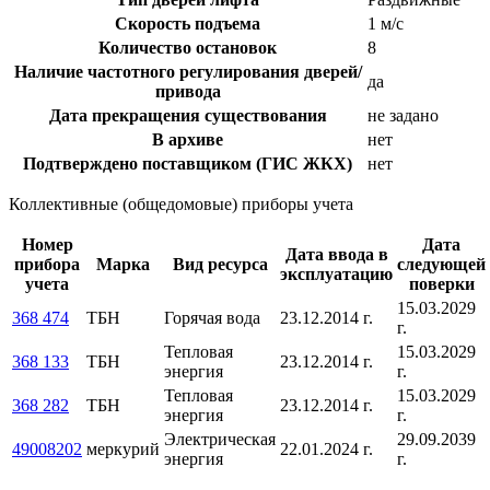
Скорость подъема
1 м/с
Количество остановок
8
Наличие частотного регулирования дверей/
да
привода
Дата прекращения существования
не задано
В архиве
нет
Подтверждено поставщиком (ГИС ЖКХ)
нет
Коллективные (общедомовые) приборы учета
Номер
Дата
Дата ввода в
прибора
Марка
Вид ресурса
следующей
эксплуатацию
учета
поверки
15.03.2029
368 474
ТБН
Горячая вода
23.12.2014 г.
г.
Тепловая
15.03.2029
368 133
ТБН
23.12.2014 г.
энергия
г.
Тепловая
15.03.2029
368 282
ТБН
23.12.2014 г.
энергия
г.
Электрическая
29.09.2039
49008202
меркурий
22.01.2024 г.
энергия
г.