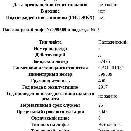
Дата прекращения существования
не задано
В архиве
нет
Подтверждено поставщиком (ГИС ЖКХ)
нет
Пассажирский лифт № 399589 в подъезде № 2
Тип лифта
Пассажирский
Номер подъезда
2
Действующий
да
Заводской номер
57425
Наименование завода-изготовителя
ОАО "ЩЛЗ"
Инвентарный номер
399589
Грузоподъемность
400
Год ввода в эксплуатацию
2017
Год проведения последнего капитального
не задано
ремонта
Нормативный срок службы
25
Предельный срок эксплуатации
2042
Физический износ
0
Тип шахты лифта
Встроенная
Тип дверей лифта
Раздвижные