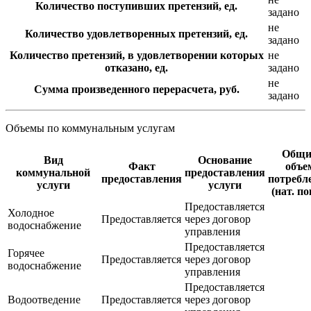
Количество поступивших претензий, ед.
задано
не
Количество удовлетворенных претензий, ед.
задано
Количество претензий, в удовлетворении которых
не
отказано, ед.
задано
не
Сумма произведенного перерасчета, руб.
задано
Объемы по коммунальным услугам
Общи
Вид
Основание
Факт
объе
коммунальной
предоставления
предоставления
потребл
услуги
услуги
(нат. по
Предоставляется
Холодное
Предоставляется
через договор
водоснабжение
управления
Предоставляется
Горячее
Предоставляется
через договор
водоснабжение
управления
Предоставляется
Водоотведение
Предоставляется
через договор